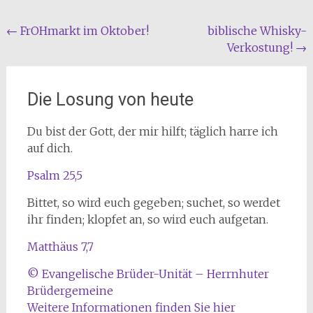
Beitragsnavigation
←
FrOHmarkt im Oktober!
biblische Whisky-
Verkostung!
→
Die Losung von heute
Du bist der Gott, der mir hilft; täglich harre ich
auf dich.
Psalm 25,5
Bittet, so wird euch gegeben; suchet, so werdet
ihr finden; klopfet an, so wird euch aufgetan.
Matthäus 7,7
© Evangelische Brüder-Unität – Herrnhuter
Brüdergemeine
Weitere Informationen finden Sie hier