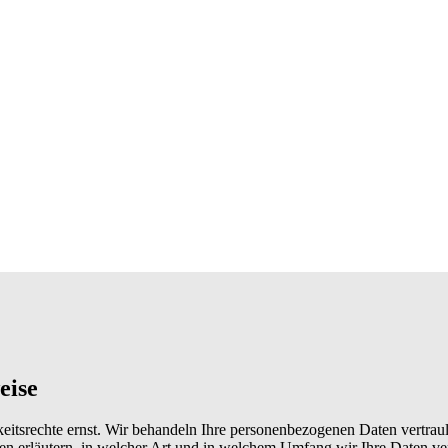
eise
keitsrechte ernst. Wir behandeln Ihre personenbezogenen Daten vertrau
en erläutern, in welcher Art und in welchem Umfang wir Ihre Daten ver