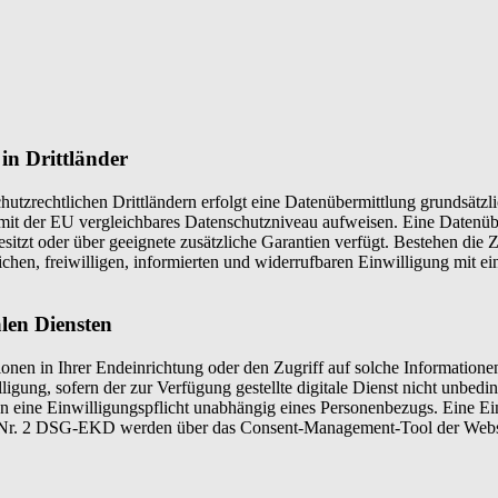
in Drittländer
schutzrechtlichen Drittländern erfolgt eine Datenübermittlung grundsät
n mit der EU vergleichbares Datenschutzniveau aufweisen. Eine Datenü
zt oder über geeignete zusätzliche Garantien verfügt. Bestehen die Zu
lichen, freiwilligen, informierten und widerrufbaren Einwilligung mit 
alen Diensten
nen in Ihrer Endeinrichtung oder den Zugriff auf solche Informationen
ung, sofern der zur Verfügung gestellte digitale Dienst nicht unbeding
gen eine Einwilligungspflicht unabhängig eines Personenbezugs. Eine 
6 Nr. 2 DSG-EKD werden über das Consent-Management-Tool der Websit