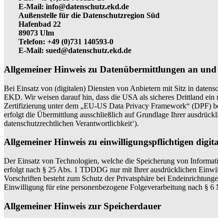
E-Mail: info@datenschutz.ekd.de
Außenstelle für die Datenschutzregion Süd
Hafenbad 22
89073 Ulm
Telefon: +49 (0)731 140593-0
E-Mail: sued@datenschutz.ekd.de
Allgemeiner Hinweis zu Datenübermittlungen an und 
Bei Einsatz von (digitalen) Diensten von Anbietern mit Sitz in daten
EKD. Wir weisen darauf hin, dass die USA als sicheres Drittland ei
Zertifizierung unter dem „EU-US Data Privacy Framework“ (DPF) besit
erfolgt die Übermittlung ausschließlich auf Grundlage Ihrer ausdrück
datenschutzrechtlichen Verantwortlichkeit‘).
Allgemeiner Hinweis zu einwilligungspflichtigen digit
Der Einsatz von Technologien, welche die Speicherung von Informatio
erfolgt nach § 25 Abs. 1 TDDDG nur mit Ihrer ausdrücklichen Einwillig
Vorschriften besteht zum Schutz der Privatsphäre bei Endeinrichtun
Einwilligung für eine personenbezogene Folgeverarbeitung nach § 
Allgemeiner Hinweis zur Speicherdauer