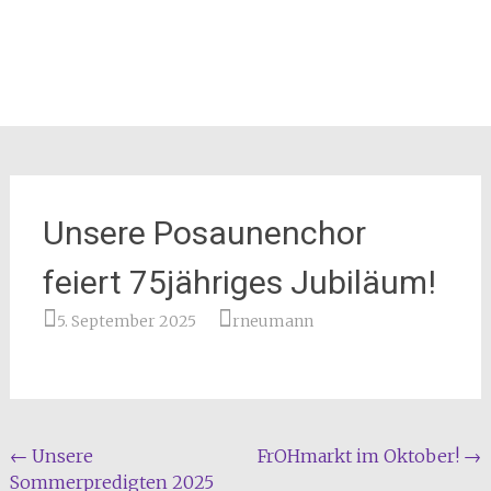
Unsere Posaunenchor
feiert 75jähriges Jubiläum!
5. September 2025
rneumann
Beitragsnavigation
←
Unsere
FrOHmarkt im Oktober!
→
Sommerpredigten 2025