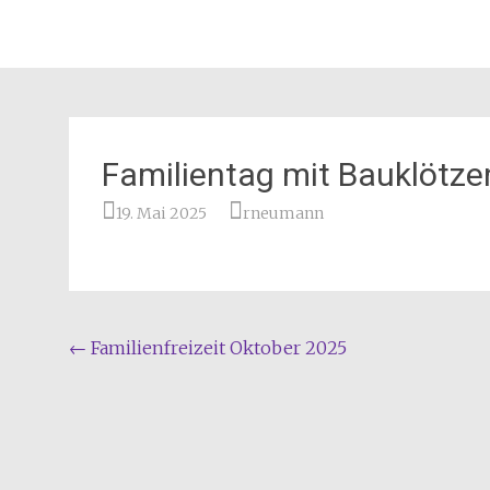
Familientag mit Bauklötze
19. Mai 2025
rneumann
Beitragsnavigation
←
Familienfreizeit Oktober 2025