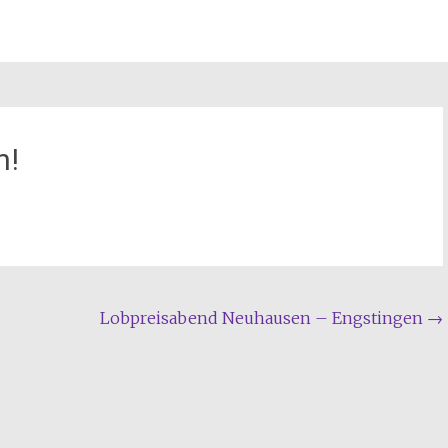
n!
Lobpreisabend Neuhausen – Engstingen
→